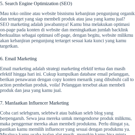
5. Search Engine Optimization (SEO)
Mau toko online atau website bisnismu kebanjiran pengunjung organik
dan tertarget yang siap membeli produk atau jasa yang kamu jual?
SEO marketing adalah jawabannya! Kamu bisa melakukan optimasi
on-page pada konten di website dan meningkatkan jumlah backlink
berkualitas sebagai optimasi off-page, dengan begitu, website milikmu
akan kebanjiran pengunjung tertarget sesuai kata kunci yang kamu
targetkan.
6. Email Marketing
Email marketing adalah strategi marketing efektif tertua dan masih
efektif hingga hari ini. Cukup kumpulkan database email pelanggan,
berikan penawaran dengan copy konten menarik yang dibubuhi call to
action pembelian produk, voila! Pelanggan tersebut akan membeli
produk dan jasa yang kamu jual.
7. Manfaatkan Influencer Marketing
Coba cari selebgram, selebtwit atau bahkan seleb blog yang
berpengaruh. Sewa jasa mereka untuk mengendorse produk milikmu,
maka penggemar mereka akan membeli produkmu. Perlu diingat ya,
pastikan kamu memilih influencer yang sesuai dengan produkmu ya.
Misalnya kamu usaha jualan alat musik, mungkin kamu bisa minta