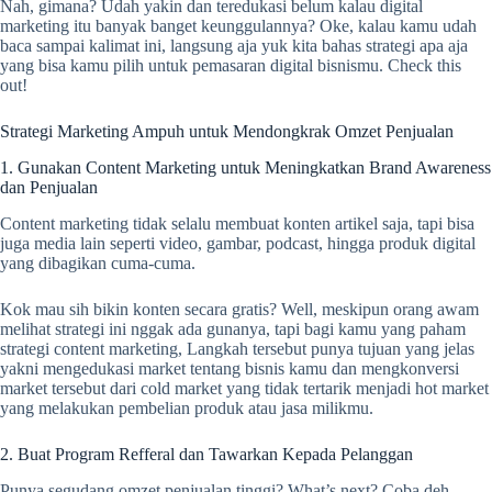
Nah, gimana? Udah yakin dan teredukasi belum kalau digital
marketing itu banyak banget keunggulannya? Oke, kalau kamu udah
baca sampai kalimat ini, langsung aja yuk kita bahas strategi apa aja
yang bisa kamu pilih untuk pemasaran digital bisnismu. Check this
out!
Strategi Marketing Ampuh untuk Mendongkrak Omzet Penjualan
1. Gunakan Content Marketing untuk Meningkatkan Brand Awareness
dan Penjualan
Content marketing tidak selalu membuat konten artikel saja, tapi bisa
juga media lain seperti video, gambar, podcast, hingga produk digital
yang dibagikan cuma-cuma.
Kok mau sih bikin konten secara gratis? Well, meskipun orang awam
melihat strategi ini nggak ada gunanya, tapi bagi kamu yang paham
strategi content marketing, Langkah tersebut punya tujuan yang jelas
yakni mengedukasi market tentang bisnis kamu dan mengkonversi
market tersebut dari cold market yang tidak tertarik menjadi hot market
yang melakukan pembelian produk atau jasa milikmu.
2. Buat Program Refferal dan Tawarkan Kepada Pelanggan
Punya segudang omzet penjualan tinggi? What’s next? Coba deh