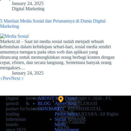
January 24, 2025
Digital Marketing
5 Manfaat Media Sosial dan Peranannya di Dunia Digital
Marketing
Marketz.id – Saat ini media sosial sudah menjadi sebuah
kebutuhan dalam kehidupan sehari-hari, sosial media sendiri
umumnya mengacu pada situs web dan aplikasi yang
dirancang untuk memungkinkan orang berbagi konten dengan
cepat, efisien, dan secara langsung. Sementara banyak orang
mengakses…
January 24, 2025
Prev
Next
Digital
Services
ABOUT
360° Digital
Copyright © 2026 - PT.
Marketz
growth
&
BLOG
Advertising
AKSELERASI
Headquarter
partner for
Solutions
CONTACT
SEO
BISNISDIGITAL
Office at
leading
Performance
NUSANTARA. All Rights
Greenlake City,
Indonesian
Social
Reserved.
Ruko Cordoba
brands
Media
No.06
since 2019
Management