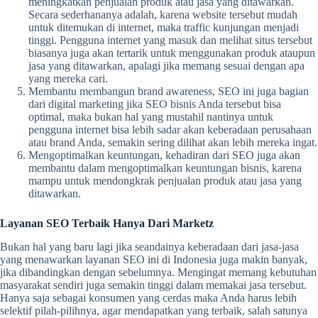
meningkatkan penjualan produk atau jasa yang ditawarkan.
Secara sederhananya adalah, karena website tersebut mudah
untuk ditemukan di internet, maka traffic kunjungan menjadi
tinggi. Pengguna internet yang masuk dan melihat situs tersebut
biasanya juga akan tertarik untuk menggunakan produk ataupun
jasa yang ditawarkan, apalagi jika memang sesuai dengan apa
yang mereka cari.
Membantu membangun brand awareness, SEO ini juga bagian
dari digital marketing jika SEO bisnis Anda tersebut bisa
optimal, maka bukan hal yang mustahil nantinya untuk
pengguna internet bisa lebih sadar akan keberadaan perusahaan
atau brand Anda, semakin sering dilihat akan lebih mereka ingat.
Mengoptimalkan keuntungan, kehadiran dari SEO juga akan
membantu dalam mengoptimalkan keuntungan bisnis, karena
mampu untuk mendongkrak penjualan produk atau jasa yang
ditawarkan.
Layanan SEO Terbaik Hanya Dari Marketz
Bukan hal yang baru lagi jika seandainya keberadaan dari jasa-jasa
yang menawarkan layanan SEO ini di Indonesia juga makin banyak,
jika dibandingkan dengan sebelumnya. Mengingat memang kebutuhan
masyarakat sendiri juga semakin tinggi dalam memakai jasa tersebut.
Hanya saja sebagai konsumen yang cerdas maka Anda harus lebih
selektif pilah-pilihnya, agar mendapatkan yang terbaik, salah satunya