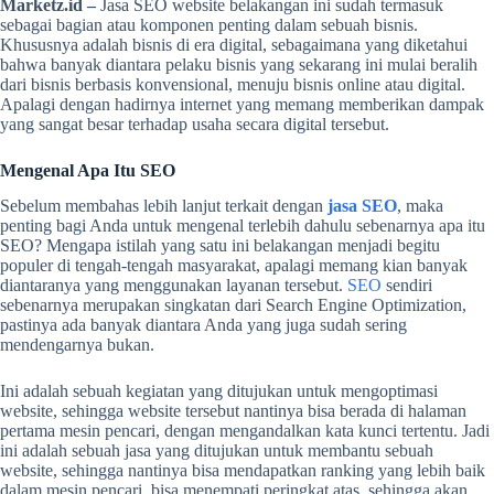
Marketz.id
–
Jasa SEO website
belakangan ini sudah termasuk
sebagai bagian atau komponen penting dalam sebuah bisnis.
Khususnya adalah bisnis di era digital, sebagaimana yang diketahui
bahwa banyak diantara pelaku bisnis yang sekarang ini mulai beralih
dari bisnis berbasis konvensional, menuju bisnis online atau digital.
Apalagi dengan hadirnya internet yang memang memberikan dampak
yang sangat besar terhadap usaha secara digital tersebut.
Mengenal Apa Itu SEO
Sebelum membahas lebih lanjut terkait dengan
jasa SEO
, maka
penting bagi Anda untuk mengenal terlebih dahulu sebenarnya apa itu
SEO? Mengapa istilah yang satu ini belakangan menjadi begitu
populer di tengah-tengah masyarakat, apalagi memang kian banyak
diantaranya yang menggunakan layanan tersebut.
SEO
sendiri
sebenarnya merupakan singkatan dari Search Engine Optimization,
pastinya ada banyak diantara Anda yang juga sudah sering
mendengarnya bukan.
Ini adalah sebuah kegiatan yang ditujukan untuk mengoptimasi
website, sehingga website tersebut nantinya bisa berada di halaman
pertama mesin pencari, dengan mengandalkan kata kunci tertentu. Jadi
ini adalah sebuah jasa yang ditujukan untuk membantu sebuah
website, sehingga nantinya bisa mendapatkan ranking yang lebih baik
dalam mesin pencari, bisa menempati peringkat atas, sehingga akan