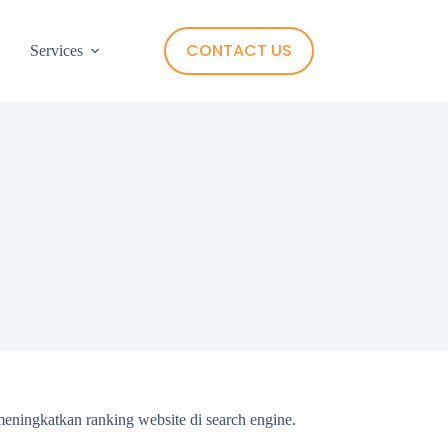
CONTACT US
Services
eningkatkan ranking website di search engine.