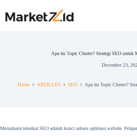
Apa itu Topic Cluster? Strategi SEO untuk 
December 23, 20
Home
ARTICLES
SEO
Apa itu Topic Cluster? St
Memahami teknikal SEO adalah kunci sukses optimasi website. Pelajari