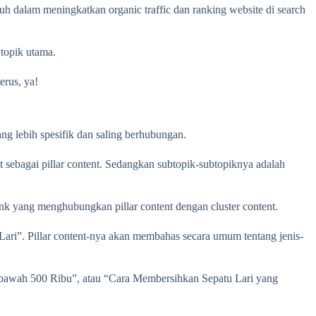
mpuh dalam meningkatkan
organic traffic
dan
ranking
website di
search
 topik utama.
erus, ya!
ng lebih spesifik dan saling berhubungan.
ut sebagai
pillar content
. Sedangkan subtopik-subtopiknya adalah
ink
yang menghubungkan
pillar content
dengan
cluster content
.
Lari”.
Pillar content
-nya akan membahas secara umum tentang jenis-
dibawah 500 Ribu”, atau “Cara Membersihkan Sepatu Lari yang