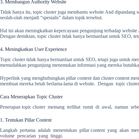
3. Membangun Authority Website
Tidak hanya itu,
topic cluster
juga membantu website And dipandang seba
seolah-olah menjadi “spesialis” dalam topik tersebut.
Hal ini akan meningkatkan kepercayaan pengunjung terhadap website A
Dengan demikian,
topic cluster
tidak hanya bermanfaat untuk SEO, te
4. Meningkatkan User Experience
Topic cluster tidak hanya bermanfaat untuk SEO, tetapi juga untuk m
memudahkan pengunjung menemukan informasi yang mereka butuhka
Hyperlink yang menghubungkan pillar content dan cluster content m
membuat mereka betah berlama-lama di website. Dengan topic cluster,
Cara Menerapkan Topic Cluster
Penerapan topic cluster memang terlihat rumit di awal, namun se
1. Tentukan Pillar Content
Langkah pertama adalah menentukan pillar content yang akan men
volume pencarian yang tinggi.