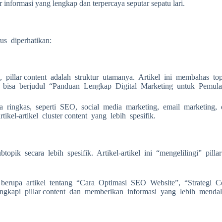
r informasi yang lengkap dan terpercaya seputar sepatu lari.
s diperhatikan:
umah, pillar content adalah struktur utamanya. Artikel ini membaha
nya bisa berjudul “Panduan Lengkap Digital Marketing untuk Pemul
a ringkas, seperti SEO, social media marketing, email marketing,
el-artikel cluster content yang lebih spesifik.
topik secara lebih spesifik. Artikel-artikel ini “mengelilingi” pil
isa berupa artikel tentang “Cara Optimasi SEO Website”, “Strategi
lengkapi pillar content dan memberikan informasi yang lebih mend