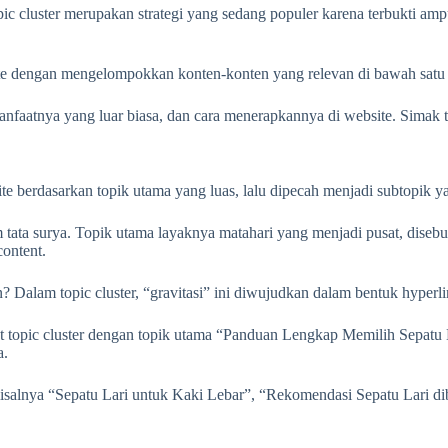
ic cluster
merupakan strategi yang sedang populer karena terbukti a
site dengan mengelompokkan konten-konten yang relevan di bawah satu
anfaatnya yang luar biasa, dan cara menerapkannya di website. Simak t
 berdasarkan topik utama yang luas, lalu dipecah menjadi subtopik ya
em tata surya. Topik utama layaknya matahari yang menjadi pusat, diseb
content
.
kan? Dalam
topic cluster
, “gravitasi” ini diwujudkan dalam bentuk
hyperl
at
topic cluster
dengan topik utama “Panduan Lengkap Memilih Sepatu 
a.
misalnya “Sepatu Lari untuk Kaki Lebar”, “Rekomendasi Sepatu Lari 